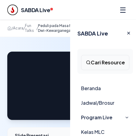
☰
SABDA Live
Fun
Peduli pada Masa Pandemi: Menjawab Panggilan
/
Acara
/
/
Talks
Dwi-Kewarganegaraan
SABDA Live
✕
Cari Resource
Beranda
Jadwal/Brosur
Program Live
Kelas MLC
Slide Presentasi