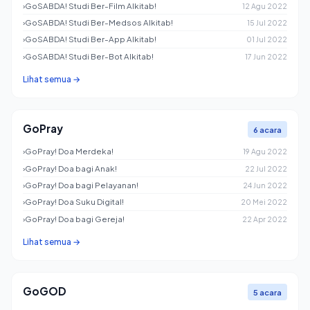
›
GoSABDA! Studi Ber-Film Alkitab!
12 Agu 2022
›
GoSABDA! Studi Ber-Medsos Alkitab!
15 Jul 2022
›
GoSABDA! Studi Ber-App Alkitab!
01 Jul 2022
›
GoSABDA! Studi Ber-Bot Alkitab!
17 Jun 2022
Lihat semua →
GoPray
6 acara
›
GoPray! Doa Merdeka!
19 Agu 2022
›
GoPray! Doa bagi Anak!
22 Jul 2022
›
GoPray! Doa bagi Pelayanan!
24 Jun 2022
›
GoPray! Doa Suku Digital!
20 Mei 2022
›
GoPray! Doa bagi Gereja!
22 Apr 2022
Lihat semua →
GoGOD
5 acara