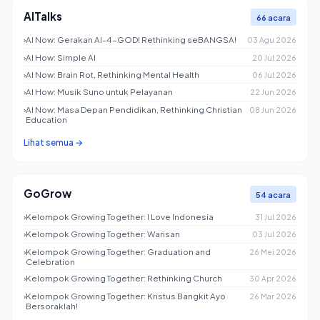
AITalks
66 acara
›
AI Now: Gerakan AI-4-GOD! Rethinking seBANGSA!
03 Agu 2026
›
AI How: Simple AI
20 Jul 2026
›
AI Now: Brain Rot, Rethinking Mental Health
06 Jul 2026
›
AI How: Musik Suno untuk Pelayanan
22 Jun 2026
›
AI Now: Masa Depan Pendidikan, Rethinking Christian
08 Jun 2026
Education
Lihat semua →
GoGrow
54 acara
›
Kelompok Growing Together: I Love Indonesia
31 Jul 2026
›
Kelompok Growing Together: Warisan
03 Jul 2026
›
Kelompok Growing Together: Graduation and
26 Mei 2026
Celebration
›
Kelompok Growing Together: Rethinking Church
30 Apr 2026
›
Kelompok Growing Together: Kristus Bangkit Ayo
26 Mar 2026
Bersoraklah!