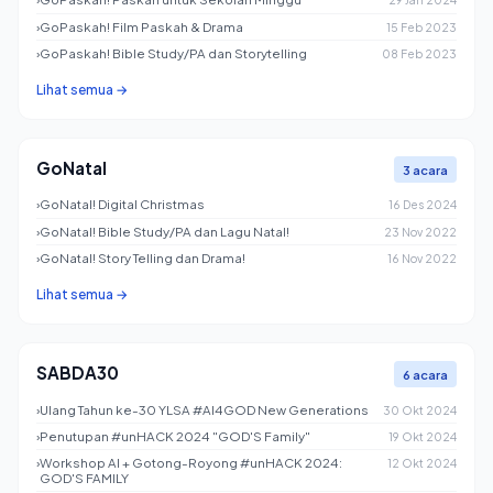
›
GoPaskah! Film Paskah & Drama
15 Feb 2023
›
GoPaskah! Bible Study/PA dan Storytelling
08 Feb 2023
Lihat semua →
GoNatal
3 acara
›
GoNatal! Digital Christmas
16 Des 2024
›
GoNatal! Bible Study/PA dan Lagu Natal!
23 Nov 2022
›
GoNatal! Story Telling dan Drama!
16 Nov 2022
Lihat semua →
SABDA30
6 acara
›
Ulang Tahun ke-30 YLSA #AI4GOD New Generations
30 Okt 2024
›
Penutupan #unHACK 2024 "GOD'S Family"
19 Okt 2024
›
Workshop AI + Gotong-Royong #unHACK 2024:
12 Okt 2024
GOD'S FAMILY