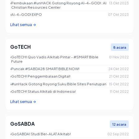
›
Pembukaan #unHACK Gotong Royong AI-4-GOD! : AI
13 Okt 2023
Christian Resources Center
›
AI-4-GOD! EXPO
07 Okt 2023
Lihat semua →
GoTECH
8 acara
›
GoTECH! Quo Vadis Alkitab Pintar - #SMART Bible
01 Nov 2022
Future
›
Puncak #SABDA28 SMART BIBLE NOW!
24 Okt 2022
›
GoTECH! Penggembalaan Digital!
21 Okt 2022
›
#unHack Gotong Royong Suku Bible Sites Penutupan
15 Okt 2022
›
GoTECH! Status Alkitab di Indonesia!
11 Okt 2022
Lihat semua →
GoSABDA
12 acara
›
GoSABDA! Studi Ber-ALAT Alkitab!
02 Sep 2022