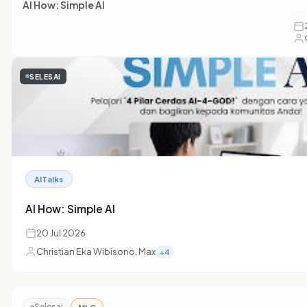
AI How: Simple AI
SELESAI
AITalks
AI How: Simple AI
20 Jul 2026
Christian Eka Wibisono, Max
+4
Selesai