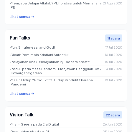
›
Mengapa Belajar Alkitab? PL Fondasi untuk Memahami
21 Agu 2020
PB
Lihat semua →
Fun Talks
11 acara
›
Fun, Singleness, and God!
17 Jul 2020
›
Dicari: Pemimpin Kristiani Autentik!
16 Jul 2020
›
Pelayanan Anak: Melayankan Injil secara Kreatif
15 Jul 2020
›
Peduli pada Masa Pandemi: Menjawab Panggilan Dwi-
14 Jul 2020
Kewarganegaraan
›
Masih Hidup ? Produktif ? : Hidup Produktif karena
10 Jul 2020
Pandemi
Lihat semua →
Vision Talk
22 acara
›
Misi + Gereja pada Era Digital
26 Jun 2020
›
Pemuridan Abad ke-21
25 Jun 2020