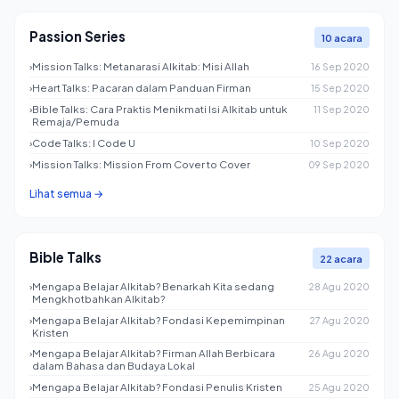
Passion Series
10 acara
›
Mission Talks: Metanarasi Alkitab: Misi Allah
16 Sep 2020
›
Heart Talks: Pacaran dalam Panduan Firman
15 Sep 2020
›
Bible Talks: Cara Praktis Menikmati Isi Alkitab untuk
11 Sep 2020
Remaja/Pemuda
›
Code Talks: I Code U
10 Sep 2020
›
Mission Talks: Mission From Cover to Cover
09 Sep 2020
Lihat semua →
Bible Talks
22 acara
›
Mengapa Belajar Alkitab? Benarkah Kita sedang
28 Agu 2020
Mengkhotbahkan Alkitab?
›
Mengapa Belajar Alkitab? Fondasi Kepemimpinan
27 Agu 2020
Kristen
›
Mengapa Belajar Alkitab? Firman Allah Berbicara
26 Agu 2020
dalam Bahasa dan Budaya Lokal
›
Mengapa Belajar Alkitab? Fondasi Penulis Kristen
25 Agu 2020