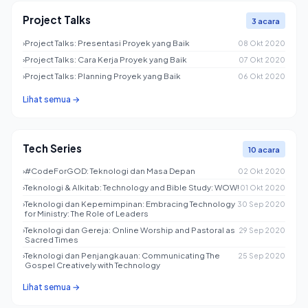
Project Talks
3 acara
›
Project Talks: Presentasi Proyek yang Baik
08 Okt 2020
›
Project Talks: Cara Kerja Proyek yang Baik
07 Okt 2020
›
Project Talks: Planning Proyek yang Baik
06 Okt 2020
Lihat semua →
Tech Series
10 acara
›
#CodeForGOD: Teknologi dan Masa Depan
02 Okt 2020
›
Teknologi & Alkitab: Technology and Bible Study: WOW!
01 Okt 2020
›
Teknologi dan Kepemimpinan: Embracing Technology
30 Sep 2020
for Ministry: The Role of Leaders
›
Teknologi dan Gereja: Online Worship and Pastoral as
29 Sep 2020
Sacred Times
›
Teknologi dan Penjangkauan: Communicating The
25 Sep 2020
Gospel Creatively with Technology
Lihat semua →