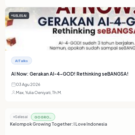
SELESAI
AITalks
AI Now: Gerakan AI-4-GOD! Rethinking seBANGSA!
03 Agu 2026
Max, Yulia Oeniyati, Th.M.
Selesai
GOGROW
Kelompok Growing Together: I Love Indonesia