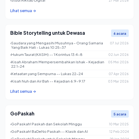
›
Studi Alkitab Digital
27 Mar 2026
Lihat semua →
Bible Storytelling untuk Dewasa
6 acara
›
Saudara yang Mengasihi Musuhnya - Orang Samaria
07 Jul 2026
Yang Baik Hati - Lukas 10:25-37
›
Hukum Taurat (KASIH) -- 1 Korintus 13:4-8
02 Jun 2026
›
Kisah Abraham Mempersembahkan Ishak - Kejadian
05 Mei 2026
22:1-24
›
Ketaatan yang Sempurna -- Lukas 22-24
07 Apr 2026
›
Kisah Nuh dan Air Bah -- Kejadian 6:9-9:17
03 Mar 2026
Lihat semua →
GoPaskah
5 acara
›
GoPaskah! Paskah dan Sekolah Minggu
10 Mar 2025
›
GoPaskah! BaDeNo Paskah -- Klasik dan AI
12 Feb 2024
›
GoPaskah! Paskah untuk Sekolah Minggu
29 Jan 2024