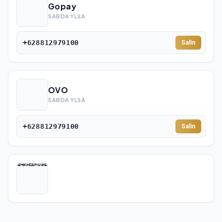
Gopay
SABDA YLSA
+628812979100
Salin
OVO
SABDA YLSA
+628812979100
Salin
BCA
YULIA OENIYATI
0790266579
Salin