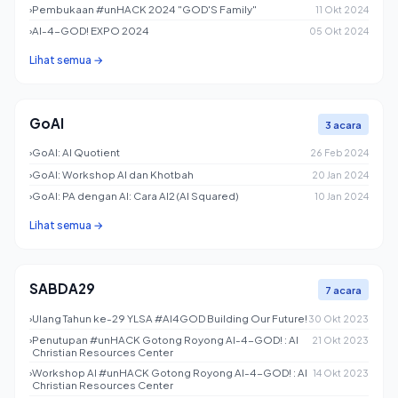
›
Pembukaan #unHACK 2024 "GOD'S Family"
11 Okt 2024
›
AI-4-GOD! EXPO 2024
05 Okt 2024
Lihat semua →
GoAI
3 acara
›
GoAI: AI Quotient
26 Feb 2024
›
GoAI: Workshop AI dan Khotbah
20 Jan 2024
›
GoAI: PA dengan AI: Cara AI2 (AI Squared)
10 Jan 2024
Lihat semua →
SABDA29
7 acara
›
Ulang Tahun ke-29 YLSA #AI4GOD Building Our Future!
30 Okt 2023
›
Penutupan #unHACK Gotong Royong AI-4-GOD! : AI
21 Okt 2023
Christian Resources Center
›
Workshop AI #unHACK Gotong Royong AI-4-GOD! : AI
14 Okt 2023
Christian Resources Center