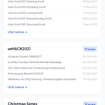
›
Seri GoGOD: Sharing God!
18 Mar 2022
›
Seri GoGOD: Knowing God!
11 Mar 2022
›
Seri GoGOD: Loving God!
11 Feb 2022
›
Seri GoGOD: Experiencing God!
28 Jan 2022
›
Seri GoGOD: Desiring God!
14 Jan 2022
Lihat semua →
unHACK2021
13 acara
›
Ucapan Syukur SABDA27
29 Okt 2021
›
Lomba Cerdas Cermat Alkitab Keluarga
28 Okt 2021
›
20+ Tahun Biblical Computing di Indonesia
26 Okt 2021
›
Penutupan #unHACK2021
22 Okt 2021
›
Wellness & CDQ Training: Christian Digital Quotient
19 Okt 2021
Lihat semua →
Christmas Series
15 acara