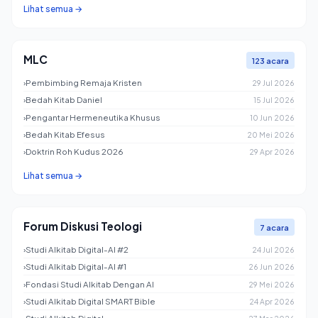
Lihat semua →
MLC
123 acara
›
Pembimbing Remaja Kristen
29 Jul 2026
›
Bedah Kitab Daniel
15 Jul 2026
›
Pengantar Hermeneutika Khusus
10 Jun 2026
›
Bedah Kitab Efesus
20 Mei 2026
›
Doktrin Roh Kudus 2026
29 Apr 2026
Lihat semua →
Forum Diskusi Teologi
7 acara
›
Studi Alkitab Digital-AI #2
24 Jul 2026
›
Studi Alkitab Digital-AI #1
26 Jun 2026
›
Fondasi Studi Alkitab Dengan AI
29 Mei 2026
›
Studi Alkitab Digital SMART Bible
24 Apr 2026