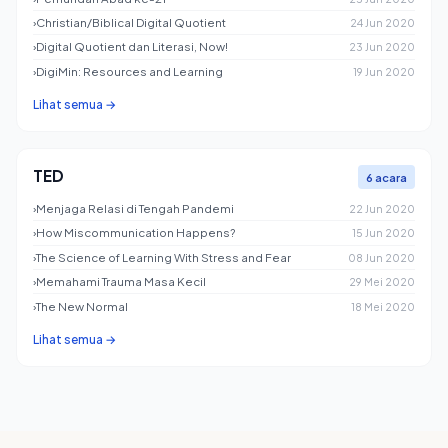
›
Christian/Biblical Digital Quotient
24 Jun 2020
›
Digital Quotient dan Literasi, Now!
23 Jun 2020
›
DigiMin: Resources and Learning
19 Jun 2020
Lihat semua →
TED
6 acara
›
Menjaga Relasi di Tengah Pandemi
22 Jun 2020
›
How Miscommunication Happens?
15 Jun 2020
›
The Science of Learning With Stress and Fear
08 Jun 2020
›
Memahami Trauma Masa Kecil
29 Mei 2020
›
The New Normal
18 Mei 2020
Lihat semua →