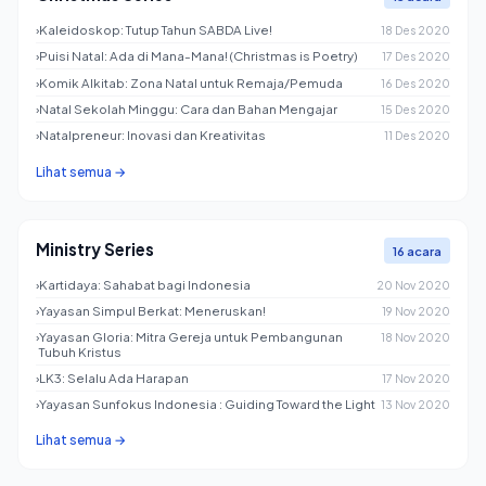
›
Kaleidoskop: Tutup Tahun SABDA Live!
18 Des 2020
›
Puisi Natal: Ada di Mana-Mana! (Christmas is Poetry)
17 Des 2020
›
Komik Alkitab: Zona Natal untuk Remaja/Pemuda
16 Des 2020
›
Natal Sekolah Minggu: Cara dan Bahan Mengajar
15 Des 2020
›
Natalpreneur: Inovasi dan Kreativitas
11 Des 2020
Lihat semua →
Ministry Series
16 acara
›
Kartidaya: Sahabat bagi Indonesia
20 Nov 2020
›
Yayasan Simpul Berkat: Meneruskan!
19 Nov 2020
›
Yayasan Gloria: Mitra Gereja untuk Pembangunan
18 Nov 2020
Tubuh Kristus
›
LK3: Selalu Ada Harapan
17 Nov 2020
›
Yayasan Sunfokus Indonesia : Guiding Toward the Light
13 Nov 2020
Lihat semua →