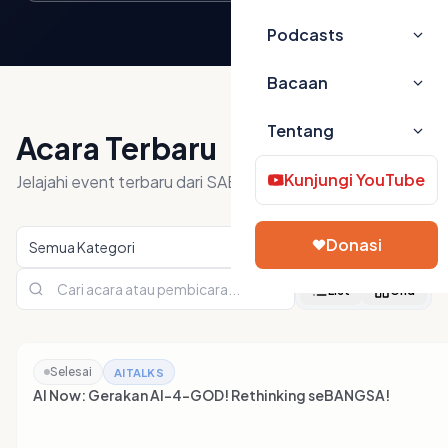
Podcasts
Bacaan
Tentang
Acara Terbaru
Kunjungi YouTube
Jelajahi event terbaru dari SABDA Live.
Donasi
List
Grid
Selesai
AITALKS
AI Now: Gerakan AI-4-GOD! Rethinking seBANGSA!