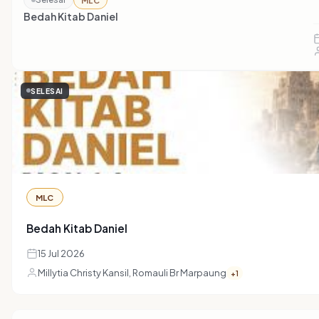
MLC
Bedah Kitab Daniel
SELESAI
MLC
Bedah Kitab Daniel
15 Jul 2026
Millytia Christy Kansil, Romauli Br Marpaung
+1