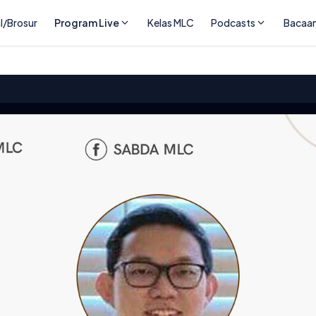
l/Brosur
Program Live
Kelas MLC
Podcasts
Bacaa