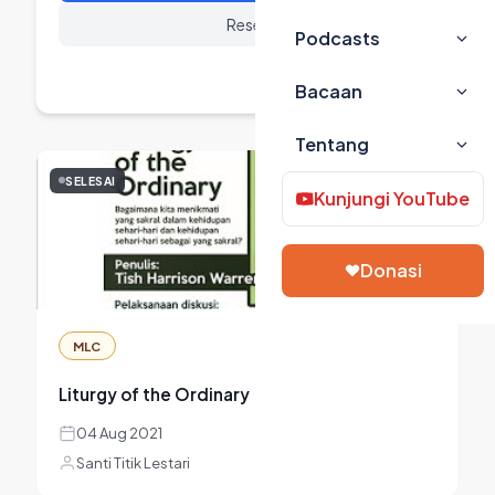
Reset
Podcasts
List
Grid
Bacaan
Tentang
SELESAI
Kunjungi YouTube
Donasi
MLC
Liturgy of the Ordinary
04 Aug 2021
Santi Titik Lestari