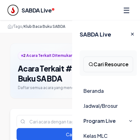
☰
SABDA Live
/
Tags
/
Klub Baca Buku SABDA
SABDA Live
✕
2
Acara Terkait Ditemukan
Cari Resource
Acara Terkait #Klub Baca
Buku SABDA
Daftar semua acara yang menggunakan tag ini.
Beranda
Jadwal/Brosur
Program Live
Cari
Kelas MLC