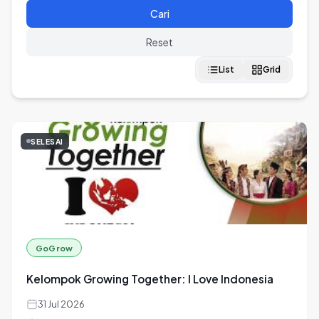
Cari
Reset
List
Grid
SELESAI
GoGrow
Kelompok Growing Together: I Love Indonesia
31 Jul 2026