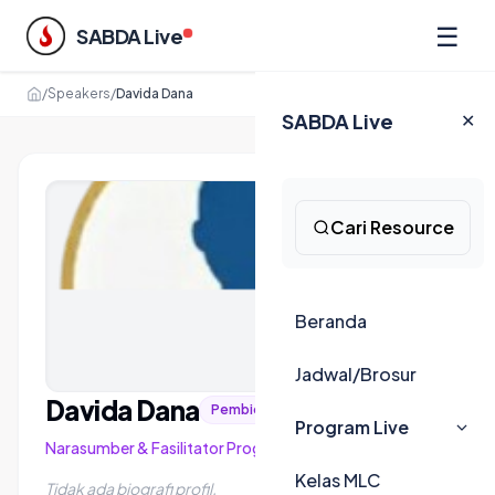
☰
SABDA Live
/
Speakers
/
Davida Dana
SABDA Live
✕
Cari Resource
Beranda
Jadwal/Brosur
Davida Dana
Pembicara SABDA Live
Program Live
Narasumber & Fasilitator Program
Kelas MLC
Tidak ada biografi profil.