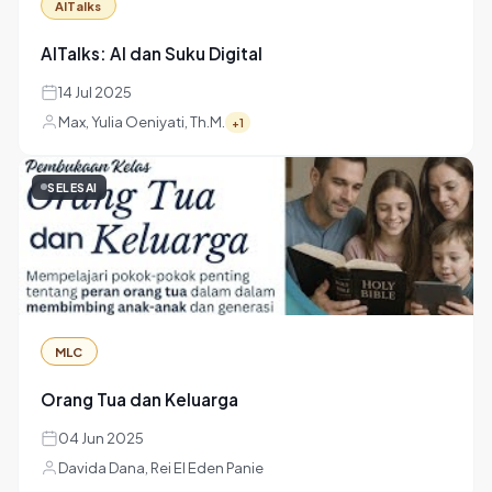
Pengenalan Sekolah Minggu (2025)
17 Sep 2025
Davida Dana
SELESAI
AITalks
AITalks: AI dan Suku Digital
14 Jul 2025
Max, Yulia Oeniyati, Th.M.
+1