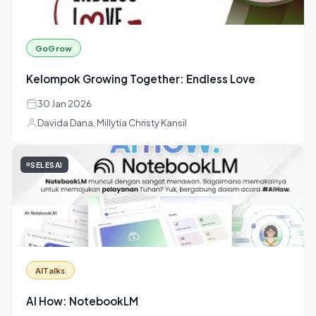
23 Feb 2026
Max, Yulia Oeniyati, Th.M.
+5
SELESAI
GoGrow
Kelompok Growing Together: Endless Love
30 Jan 2026
Davida Dana, Millytia Christy Kansil