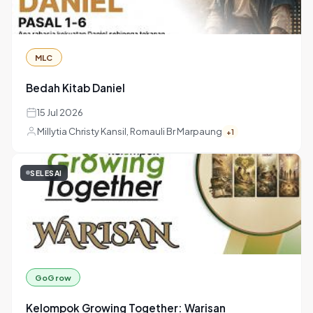
MLC
Bedah Kitab Daniel
15 Jul 2026
Millytia Christy Kansil, Romauli Br Marpaung
+1
SELESAI