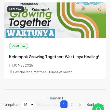
SELESAI
MLC
Orang Tua dan Keluarga
04 Jun 2025
Davida Dana, Rei El Eden Panie
SELESAI