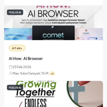
GoGrow
Kelompok Growing Together: Tetelestai
27 Feb 2026
Davida Dana, Lidiya Melisa Ishak Putri
+1
SELESAI
AITalks
AI How: AI Browser