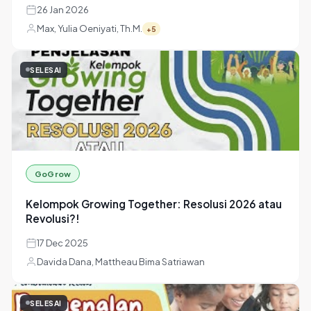
SELESAI
AITalks
AI How: NotebookLM
26 Jan 2026
Max, Yulia Oeniyati, Th.M.
+5
SELESAI