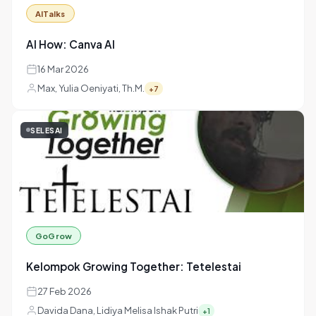
SELESAI
AITalks
AI How: Canva AI
16 Mar 2026
Max, Yulia Oeniyati, Th.M.
+7
SELESAI