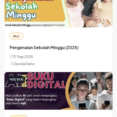
GoGrow
Kelompok Growing Together: Resolusi 2026 atau
Revolusi?!
17 Dec 2025
Davida Dana, Mattheau Bima Satriawan
SELESAI
MLC