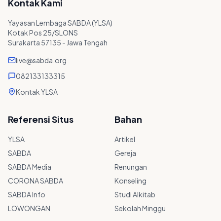
Kontak Kami
Yayasan Lembaga SABDA (YLSA)
Kotak Pos 25/SLONS
Surakarta 57135 - Jawa Tengah
live@sabda.org
082133133315
Kontak YLSA
Referensi Situs
Bahan
YLSA
Artikel
SABDA
Gereja
SABDA Media
Renungan
CORONA SABDA
Konseling
SABDA Info
Studi Alkitab
LOWONGAN
Sekolah Minggu