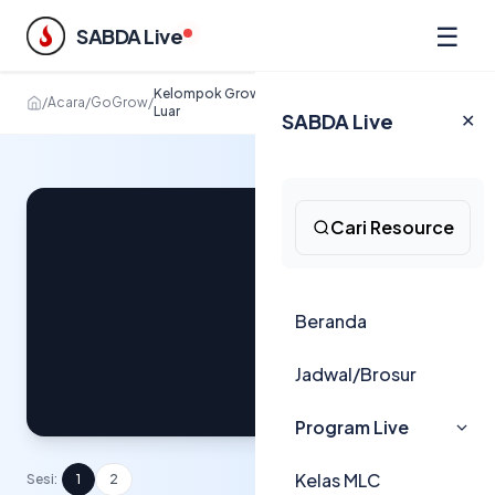
☰
SABDA Live
Kelompok Growing Together: Sehat Dalam dan
/
Acara
/
GoGrow
/
Luar
SABDA Live
✕
Cari Resource
Beranda
Jadwal/Brosur
Program Live
Kelas MLC
Sesi:
1
2