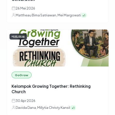
26 Mei 2026
Mattheau Bima Satriawan, Mei Margowati
+1
SELESAI
GoGrow
Kelompok Growing Together: Rethinking
Church
30 Apr 2026
Davida Dana, Millytia Christy Kansil
+1