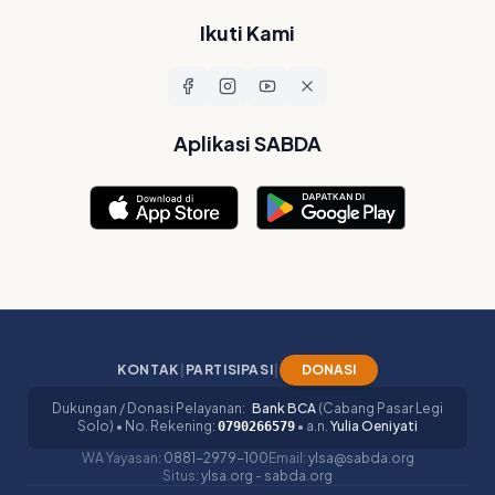
Ikuti Kami
Aplikasi SABDA
KONTAK
|
PARTISIPASI
|
DONASI
Dukungan / Donasi Pelayanan:
Bank BCA
(Cabang Pasar Legi
Solo) • No. Rekening:
• a.n.
Yulia Oeniyati
0790266579
WA Yayasan:
0881-2979-100
Email:
ylsa@sabda.org
Situs:
ylsa.org
-
sabda.org