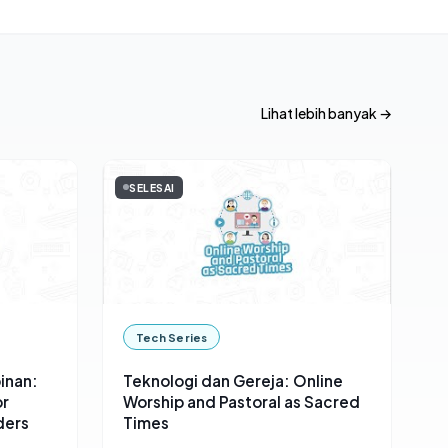
Lihat lebih banyak →
SELESAI
Tech Series
inan:
Teknologi dan Gereja: Online
or
Worship and Pastoral as Sacred
ders
Times