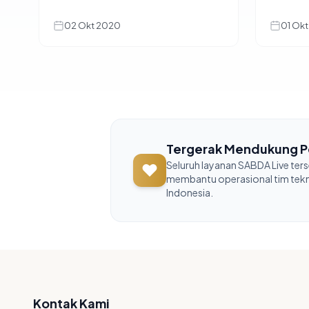
02 Okt 2020
01 Ok
Tergerak Mendukung P
Seluruh layanan SABDA Live ter
membantu operasional tim teknis
Indonesia.
Kontak Kami