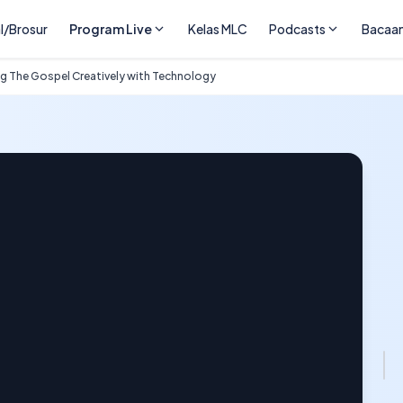
l/Brosur
Program Live
Kelas MLC
Podcasts
Bacaa
 The Gospel Creatively with Technology