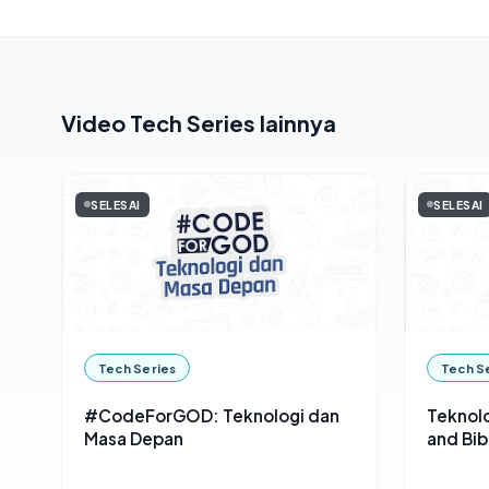
Video Tech Series lainnya
SELESAI
SELESAI
Tech Series
Tech S
#CodeForGOD: Teknologi dan
Teknolo
Masa Depan
and Bi