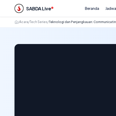
SABDA Live
Beranda
Jadwa
/
Acara
/
Tech Series
/
Teknologi dan Penjangkauan: Communicating