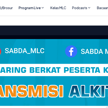
l/Brosur
Program Live
Kelas MLC
Podcasts
Bacaa