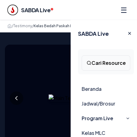
☰
SABDA Live
/
Testimony
/
Kelas Bedah Paskah Menurut Lukas
SABDA Live
✕
Cari Resource
Beranda
Jadwal/Brosur
Program Live
Kelas MLC