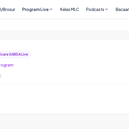
l/Brosur
Program Live
Kelas MLC
Podcasts
Bacaa
cara SABDA Live
Program
.