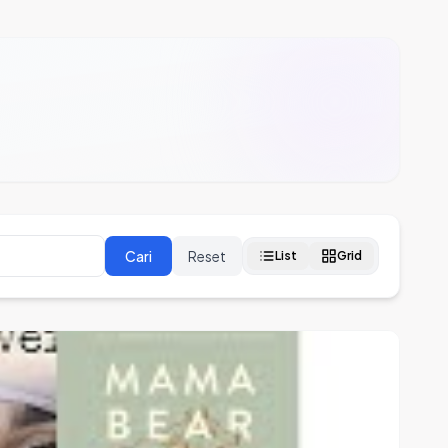
Cari
Reset
List
Grid