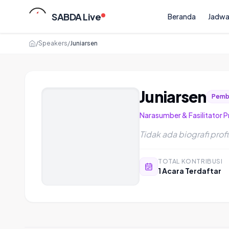
SABDA Live
Beranda
Jadwa
/
Speakers
/
Juniarsen
Juniarsen
Pembi
Narasumber & Fasilitator 
Tidak ada biografi profil
TOTAL KONTRIBUSI
1 Acara Terdaftar