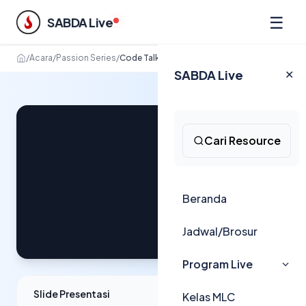
☰
SABDA Live
/
Acara
/
Passion Series
/
Code Talks: I Code U
SABDA Live
✕
Cari Resource
Beranda
Jadwal/Brosur
Program Live
Slide Presentasi
Kelas MLC