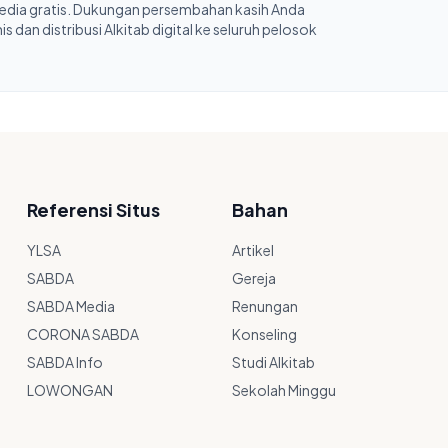
sedia gratis. Dukungan persembahan kasih Anda
 dan distribusi Alkitab digital ke seluruh pelosok
Referensi Situs
Bahan
YLSA
Artikel
SABDA
Gereja
SABDA Media
Renungan
CORONA SABDA
Konseling
SABDA Info
Studi Alkitab
LOWONGAN
Sekolah Minggu