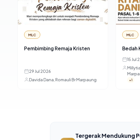
MLC
MLC
Pembimbing Remaja Kristen
Bedah K
15 Jul
Millyti
29 Jul 2026
Marpa
Davida Dana, Romauli Br Marpaung
+1
Tergerak Mendukung P