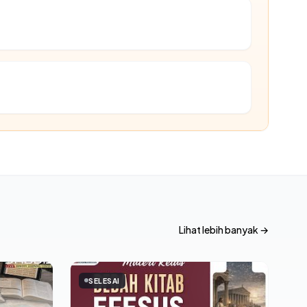
Lihat lebih banyak →
SELESAI