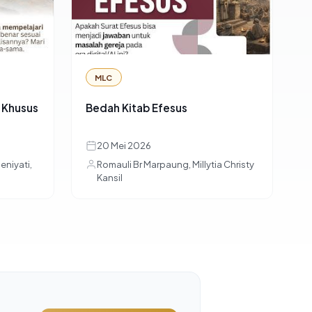
MLC
 Khusus
Bedah Kitab Efesus
20 Mei 2026
Oeniyati,
Romauli Br Marpaung, Millytia Christy
Kansil