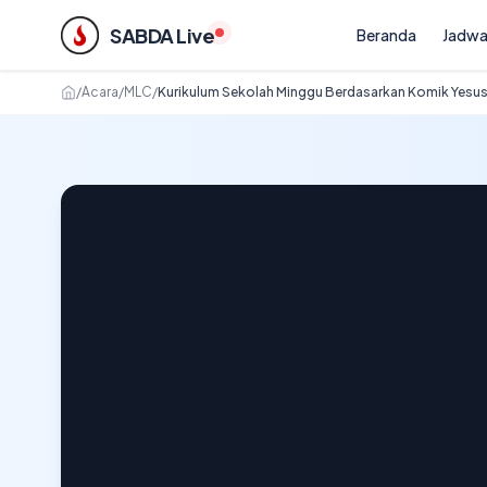
SABDA Live
Beranda
Jadwa
/
Acara
/
MLC
/
Kurikulum Sekolah Minggu Berdasarkan Komik Yesus 