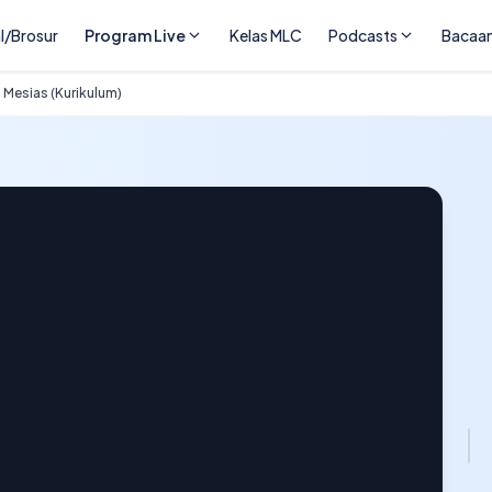
l/Brosur
Program Live
Kelas MLC
Podcasts
Bacaa
Mesias (Kurikulum)