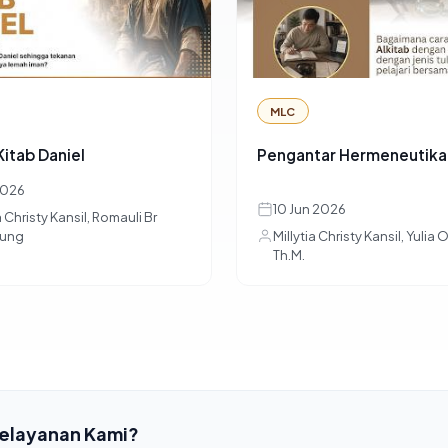
MLC
itab Daniel
Pengantar Hermeneutika
 2026
10 Jun 2026
a Christy Kansil, Romauli Br
ung
Millytia Christy Kansil, Yulia 
Th.M.
elayanan Kami?