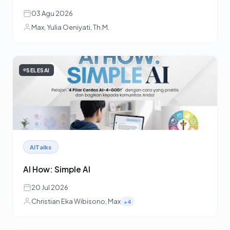
03 Agu 2026
Max, Yulia Oeniyati, Th.M.
SELESAI
AITalks
AI How: Simple AI
20 Jul 2026
Christian Eka Wibisono, Max
+4