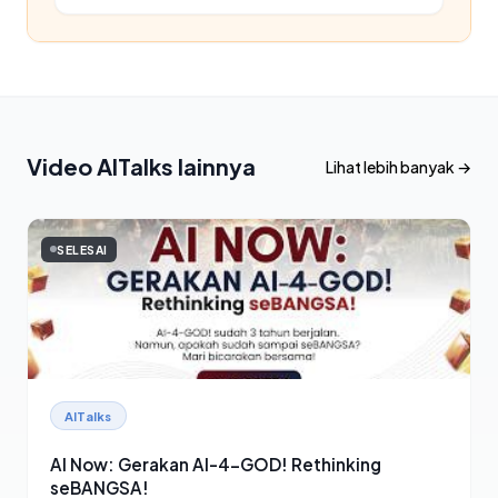
Video AITalks lainnya
Lihat lebih banyak →
SELESAI
AITalks
AI Now: Gerakan AI-4-GOD! Rethinking
seBANGSA!