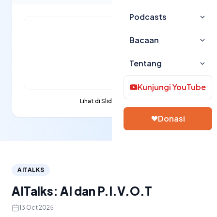
Podcasts
Bacaan
Tentang
Kunjungi YouTube
Lihat di Slideshare →
Donasi
AITALKS
AITalks: AI dan P.I.V.O.T
13 Oct 2025