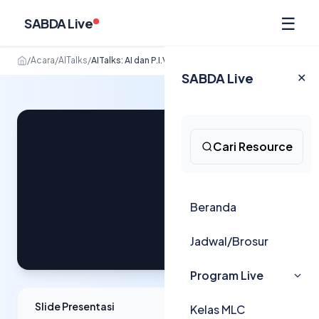
☰
SABDA Live
/
Acara
/
AITalks
/
AITalks: AI dan P.I.V.O.T
SABDA Live
✕
Cari Resource
Beranda
Jadwal/Brosur
Program Live
Slide Presentasi
Kelas MLC